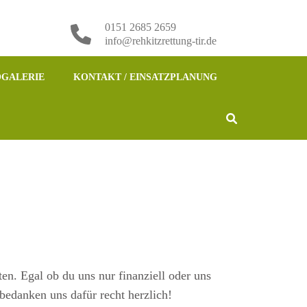
0151 2685 2659
info@rehkitzrettung-tir.de
GALERIE
KONTAKT / EINSATZPLANUNG
en. Egal ob du uns nur finanziell oder uns
bedanken uns dafür recht herzlich!